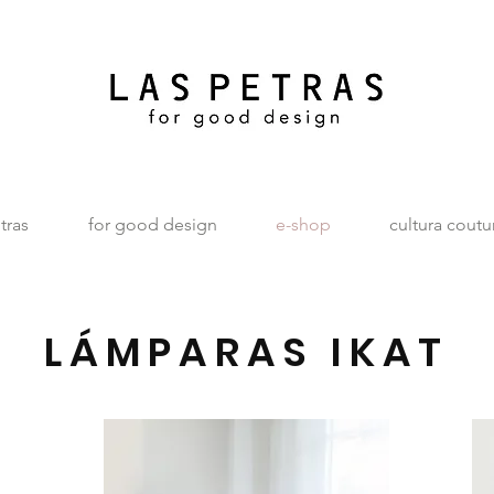
tras
for good design
e-shop
cultura coutu
LÁMPARAS IKAT