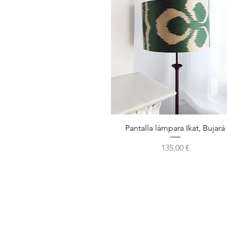
Vista rápida
Pantalla lámpara Ikat, Bujará
Precio
135,00 €