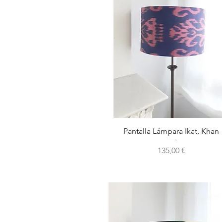
Vista rápida
Pantalla Lámpara Ikat, Khan
Precio
135,00 €