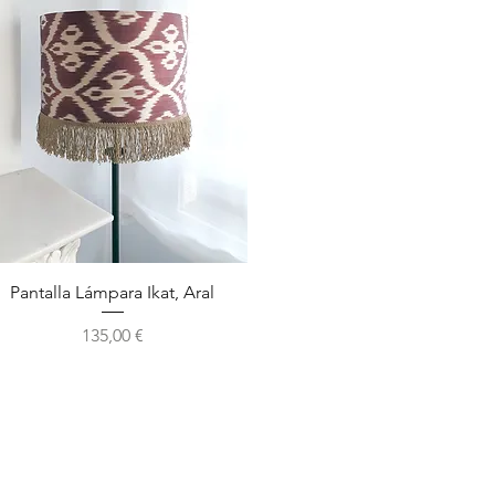
Vista rápida
Pantalla Lámpara Ikat, Aral
Precio
135,00 €