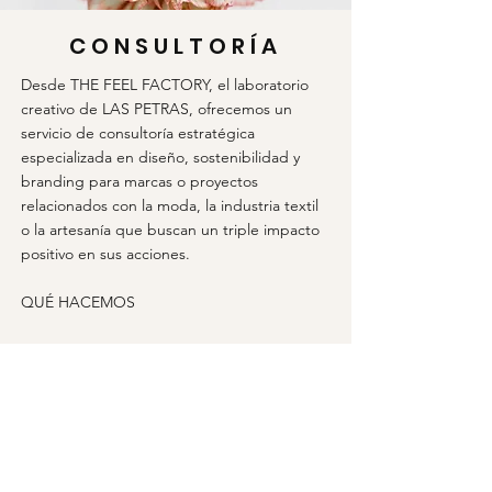
CONSULTORÍA
Desde THE FEEL FACTORY, el laboratorio
creativo de LAS PETRAS, ofrecemos un
servicio de consultoría estratégica
especializada en diseño, sostenibilidad y
branding para marcas o proyectos
relacionados con la moda, la industria textil
o la artesanía que buscan un triple impacto
positivo en sus acciones.
QUÉ HACEMOS
Diseño o rediseño de colección de moda y
complementos.
Diseño de uniformidad corporativa.
Diseño e implementación de estrategias,
servicios y productos para incluir el impacto
social y medioambiental en la cadena de