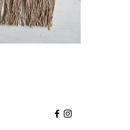
El imán y la cadena d
níquel y los flecos d
los laterales con cer
(control de sustancia
Etiqueta interior Las
Confeccionado en un 
integración sociolabo
Lavado a mano rec