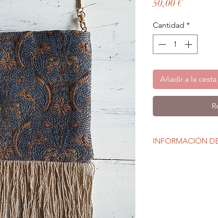
Precio
50,00 €
Cantidad
*
Añadir a la cesta
R
INFORMACIÓN D
Cada mini bolsito Fo
tejido único.
Exterior jacquard rec
negra reciclada pre
Medidas alto 17 x an