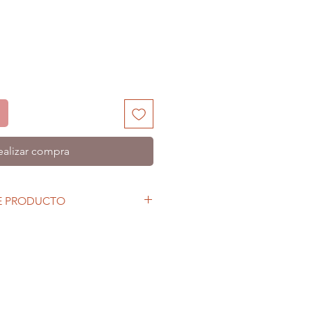
ealizar compra
E PRODUCTO
rtuny está confeccionado con un
iclado preconsumo. Interior loneta
consumo.
cho 18 cm.