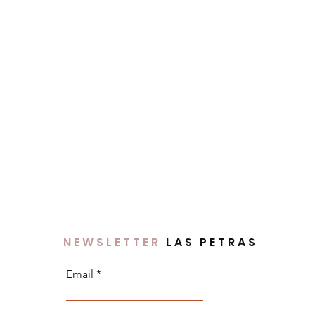
e 122 centímetros son libres de
e 5 centímetros de lúrex dorado en
tificado Oeko-Tex Standard 100
s nocivas).
 Petras de poliéster reciclado.
taller de
ral en Madrid.
omendado.
NEWSLETTER
LAS PETRAS
Email