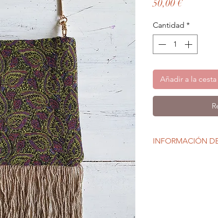
Precio
50,00 €
Cantidad
*
Añadir a la cesta
R
INFORMACIÓN D
Cada mini bolsito Fo
tejido único.
Exterior jacquard rec
negra reciclada pre
Medidas alto 17 x an