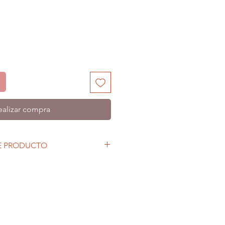
ealizar compra
E PRODUCTO
rtuny está confeccionado con un
iclado preconsumo. Interior loneta
consumo.
cho 16 cm.