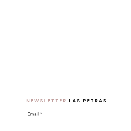
e 122 centímetrosson libres de
e 5 centímetros de lúrex dorado en
tificado Oeko-Tex Standard 100
s nocivas).
 Petras de poliéster reciclado.
taller de
ral en Madrid.
omendado.
NEWSLETTER
LAS PETRAS
Email