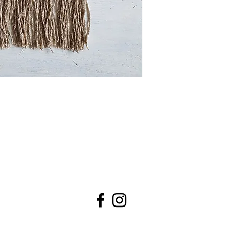
El imán y la cadena d
níquel y los flecos d
los laterales con cer
(control de sustancia
Etiqueta interior Las
Confeccionado en un 
integración sociolabo
Lavado a mano rec